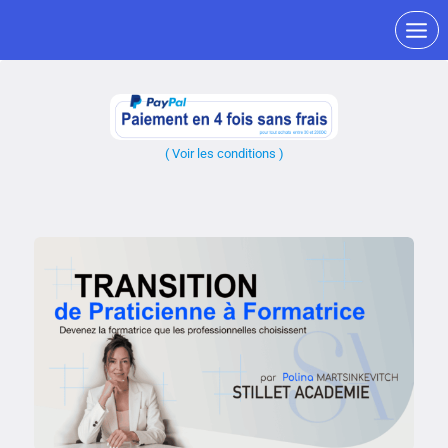
(
V
oir
les conditions )