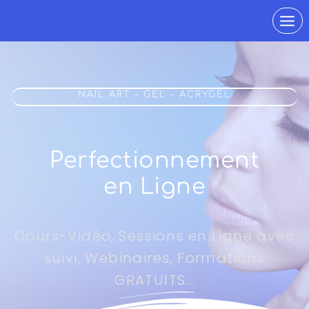
NAIL ART - GEL - ACRYGEL
Perfectionnement
en Ligne
Cours-Vidéo, Sessions en Ligne avec
suivi, Webinaires, Formations
GRATUITS…