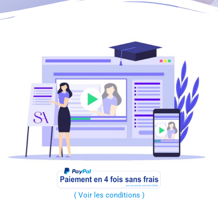
(
V
oir
les conditions )